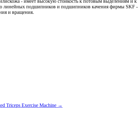
илискожа - имеет высокую стойкость к потовым выделениям и к
ию линейных подшипников и подшипников качения фирмы SKF - п
ния и вращения.
eated Triceps Exercise Machine →