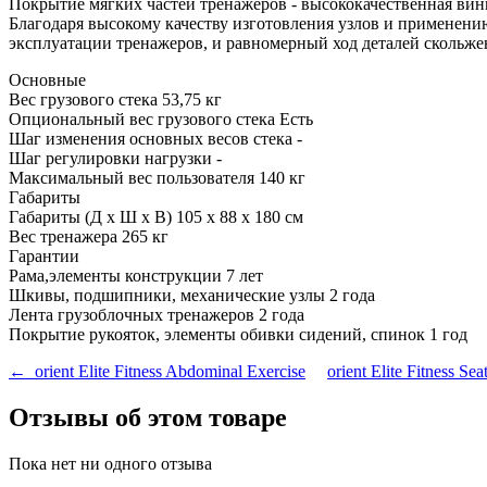
Покрытие мягких частей тренажеров - высококачественная вин
Благодаря высокому качеству изготовления узлов и применен
эксплуатации тренажеров, и равномерный ход деталей скольже
Основные
Вес грузового стека 53,75 кг
Опциональный вес грузового стека Есть
Шаг изменения основных весов стека -
Шаг регулировки нагрузки -
Максимальный вес пользователя 140 кг
Габариты
Габариты (Д х Ш х В) 105 x 88 x 180 см
Вес тренажера 265 кг
Гарантии
Рама,элементы конструкции 7 лет
Шкивы, подшипники, механические узлы 2 года
Лента грузоблочных тренажеров 2 года
Покрытие рукояток, элементы обивки сидений, спинок 1 год
← orient Elite Fitness Abdominal Exercise
orient Elite Fitness S
Отзывы об этом товаре
Пока нет ни одного отзыва